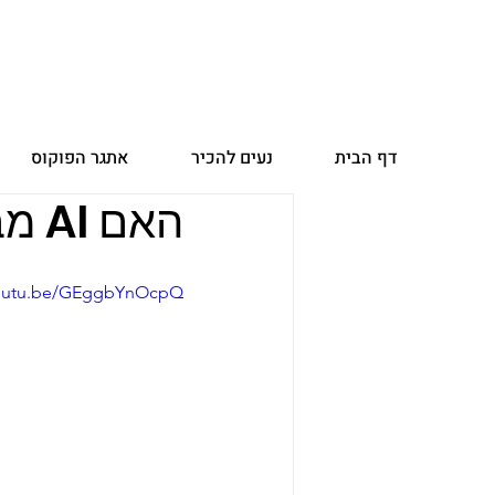
דף הבית
נעים להכיר
אתגר הפוקוס
האם AI מבין הומור?
youtu.be/GEggbYnOcpQ