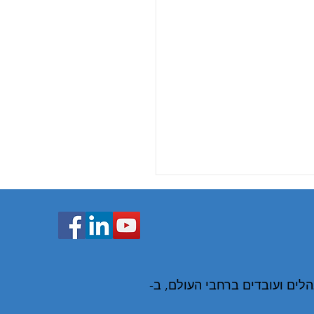
 - חוויית למידה בינלאומית, בהנחיית סער פאר. את האתגר חוו יותר מ 150,000 מנהלים ועובדים ברחבי העולם, ב-