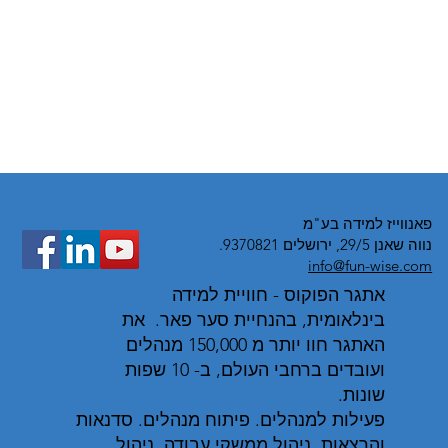
פאנווייז למידה בע"מ
נווה שאנן 29/5, ירושלים 9370821.
info@fun-wise.com
אתגר הפוקוס - חוויית למידה
בינלאומית, בהנחיית סער פאר. את
האתגר חוו יותר מ 150,000 מנהלים
ועובדים ברחבי העולם, ב- 10 שפות
שונות.
פעילות למנהלים. פיתוח מנהלים. סדנאות
והרצאות. ניהול ממשקי עבודה. ניהול