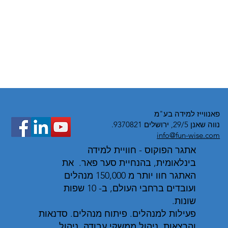
פאנווייז למידה בע"מ
נווה שאנן 29/5, ירושלים 9370821.
info@fun-wise.com
אתגר הפוקוס - חוויית למידה
בינלאומית, בהנחיית סער פאר. את
האתגר חוו יותר מ 150,000 מנהלים
ועובדים ברחבי העולם, ב- 10 שפות
שונות.
פעילות למנהלים. פיתוח מנהלים. סדנאות
והרצאות. ניהול ממשקי עבודה. ניהול