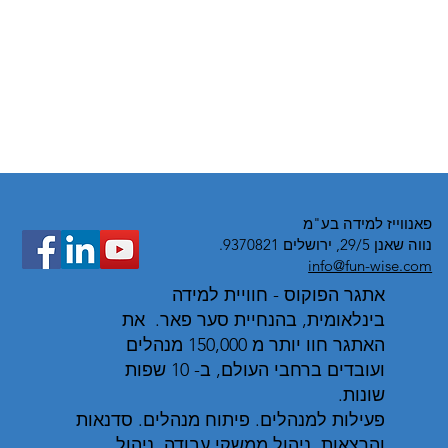
פאנווייז למידה בע"מ
נווה שאנן 29/5, ירושלים 9370821.
info@fun-wise.com
אתגר הפוקוס - חוויית למידה
בינלאומית, בהנחיית סער פאר. את
האתגר חוו יותר מ 150,000 מנהלים
ועובדים ברחבי העולם, ב- 10 שפות
שונות.
פעילות למנהלים. פיתוח מנהלים. סדנאות
והרצאות. ניהול ממשקי עבודה. ניהול