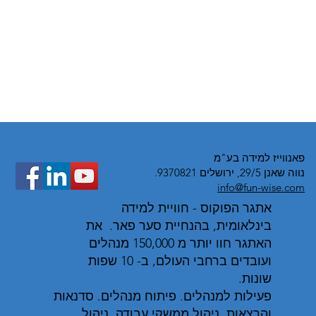
פאנווייז למידה בע"מ
נווה שאנן 29/5, ירושלים 9370821.
info@fun-wise.com
אתגר הפוקוס - חוויית למידה
בינלאומית, בהנחיית סער פאר. את
האתגר חוו יותר מ 150,000 מנהלים
ועובדים ברחבי העולם, ב- 10 שפות
שונות.
פעילות למנהלים. פיתוח מנהלים. סדנאות
והרצאות. ניהול ממשקי עבודה. ניהול